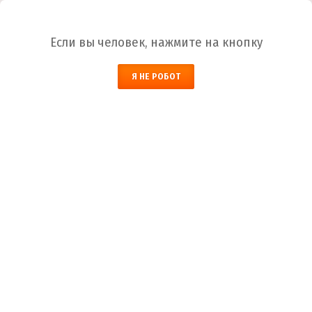
Ваш город:
Белгород
Если вы человек, нажмите на кнопку
НАЙТИ
Я НЕ РОБОТ
ЗАКАЗАТЬ ОБРАТНЫЙ ЗВОНОК
КОРЗИНА
Белгород
Город
+7 (800) 700-59-09
Телефоны
+7 (910) 973-59-08
+7 (910) 973-33-09
+7 (910) 973-01-00
info@lakokraska-ya.ru
Почта
Лакокрасочные материалы
Лакокраска-Я
Каталог ЛКМ