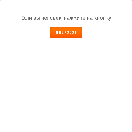
Ваш город:
Белгород
Если вы человек, нажмите на кнопку
НАЙТИ
Я НЕ РОБОТ
КОРЗИНА
ЗАКАЗАТЬ ОБРАТНЫЙ ЗВОНОК
Белгород
Город
+7 (800) 700-59-09
Телефоны
+7 (910) 973-59-08
+7 (910) 973-33-09
+7 (910) 973-01-00
info@lakokraska-ya.ru
Почта
Как купить краску?
Лакокраска-Я
Как купить краску?