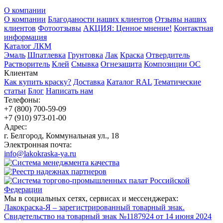
О компании
О компании
Благоданости наших клиентов
Отзывы наших
клиентов
Фотоотзывы
АКЦИЯ: Ценное мнение!
Контактная
информация
Каталог ЛКМ
Эмаль
Шпатлевка
Грунтовка
Лак
Краска
Отвердитель
Растворитель
Клей
Смывка
Огнезащита
Композиции ОС
Клиентам
Как купить краску?
Доставка
Каталог RAL
Тематические
статьи
Блог
Написать нам
Телефоны:
+7 (800) 700-59-09
+7 (910) 973-01-00
Адрес:
г. Белгород, Коммунальная ул., 18
Электронная почта:
info@lakokraska-ya.ru
Мы в социальных сетях, сервисах и мессенджерах:
Лакокраска-Я – зарегистрированный товарный знак.
Свидетельство на товарный знак №1187924 от 14 июня 2024