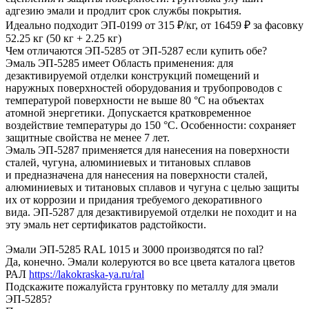
адгезию эмали и продлит срок службы покрытия.
Идеально подходит ЭП-0199 от 315 ₽/кг, от 16459 ₽ за фасовку
52.25 кг (50 кг + 2.25 кг)
Чем отличаются ЭП-5285 от ЭП-5287 если купить обе?
Эмаль ЭП-5285 имеет
Область применения: для
дезактивируемой отделки конструкций помещений и
наружных поверхностей оборудования и трубопроводов с
температурой поверхности не выше 80 °С на объектах
атомной энергетики. Допускается кратковременное
воздействие температуры до 150 °С. Особенности: сохраняет
защитные свойства не менее 7 лет.
Эмаль ЭП-5287 применяется для нанесения на поверхности
сталей, чугуна, алюминиевых и титановых сплавов
и предназначена для нанесения на поверхности сталей,
алюминиевых и титановых сплавов и чугуна с целью защиты
их от коррозии и придания требуемого декоративного
вида.
ЭП-5287 для дезактивируемой отделки не походит
и на
эту эмаль нет сертификатов радстойкости.
Эмали ЭП-5285 RAL 1015 и 3000 производятся по ral?
Да, конечно. Эмали колеруются во все цвета каталога цветов
РАЛ
https://lakokraska-ya.ru/ral
Подскажите пожалуйста грунтовку по металлу для эмали
ЭП-5285?