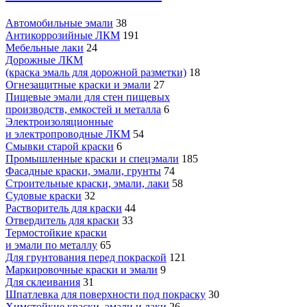
Автомобильные эмали
38
Антикоррозийные ЛКМ
191
Мебельные лаки
24
Дорожные ЛКМ
(краска эмаль для дорожной разметки)
18
Огнезащитные краски и эмали
27
Пищевые эмали для стен пищевых
производств, емкостей и металла
6
Электроизоляционные
и электропроводные ЛКМ
54
Смывки старой краски
6
Промышленные краски и спецэмали
185
Фасадные краски, эмали, грунты
74
Строительные краски, эмали, лаки
58
Судовые краски
32
Растворитель для краски
44
Отвердитель для краски
33
Термостойкие краски
и эмали по металлу
65
Для грунтования перед покраской
121
Маркировочные краски и эмали
9
Для склеивания
31
Шпатлевка для поверхности под покраску
30
Химстойкие краски, эмали и лаки
26