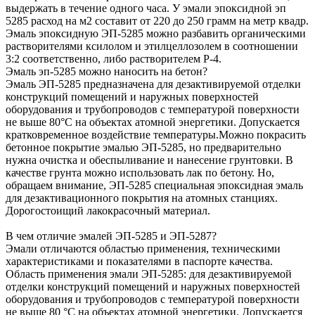
выдержать в течение одного часа. У эмали эпоксидной эп
5285 расход на м2 составит от 220 до 250 грамм на метр квадр.
Эмаль эпоксидную ЭП-5285 можно разбавить органическими
растворителями ксилолом и этилцеллозолем в соотношении
3:2 соответственно, либо растворителем Р-4.
Эмаль эп-5285 можно наносить на бетон?
Эмаль ЭП-5285 предназначена для дезактивируемой отделки
конструкций помещений и наружных поверхностей
оборудования и трубопроводов с температурой поверхности
не выше 80°С на объектах атомной энергетики. Допускается
кратковременное воздействие температуры.Можно покрасить
бетонное покрытие эмалью ЭП-5285, но предварительно
нужна очистка и обеспыливание и нанесение грунтовки. В
качестве грунта можно использовать лак по бетону. Но,
обращаем внимание, ЭП-5285 специальная эпоксидная эмаль
для дезактивационного покрытия на атомных станциях.
Дорогостоищий лакокрасочный материал.
В чем отличие эмалей ЭП-5285 и ЭП-5287?
Эмали отличаются областью применения, техническими
характеристиками и показателями в паспорте качества.
Область применения эмали ЭП-5285: для дезактивируемой
отделки конструкций помещений и наружных поверхностей
оборудования и трубопроводов с температурой поверхности
не выше 80 °С на объектах атомной энергетики. Допускается