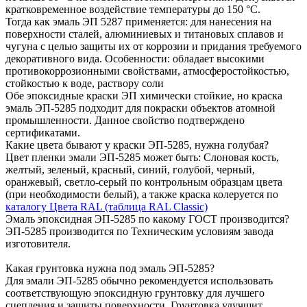
кратковременное воздействие температуры до 150 °С.
Тогда как эмаль ЭП 5287 применяется: для нанесения на
поверхности сталей, алюминиевых и титановых сплавов и
чугуна с целью защиты их от коррозии и придания требуемого
декоративного вида. Особенности: обладает высокими
противокоррозионными свойствами, атмосферостойкостью,
стойкостью к воде, раствору соли
Обе эпоксидные краски ЭП химически стойкие, но краска
эмаль ЭП-5285 подходит для покраски объектов атомной
промышленности. Данное свойство подтверждено
сертификатами.
Какие цвета бывают у краски ЭП-5285, нужна голубая?
Цвет пленки эмали ЭП-5285 может быть: Слоновая кость,
желтый, зеленый, красный, синий, голубой, черный,
оранжевый, светло-серый по контрольным образцам цвета
(при необходимости белый), а также краска колеруется по
каталогу Цвета RAL (таблица RAL Classic)
Эмаль эпоксидная ЭП-5285 по какому ГОСТ производится?
ЭП-5285 производится по Техническим условиям завода
изготовителя.
Какая грунтовка нужна под эмаль ЭП-5285?
Для эмали ЭП-5285 обычно рекомендуется использовать
соответствующую эпоксидную грунтовку для лучшего
сцепления и защиты поверхности. Грунтовка улучшит