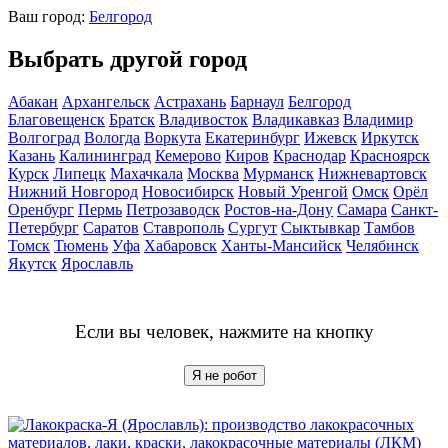
Ваш город:
Белгород
Выбрать другой город
Абакан
Архангельск
Астрахань
Барнаул
Белгород
Благовещенск
Братск
Владивосток
Владикавказ
Владимир
Волгоград
Вологда
Воркута
Екатеринбург
Ижевск
Иркутск
Казань
Калининград
Кемерово
Киров
Краснодар
Красноярск
Курск
Липецк
Махачкала
Москва
Мурманск
Нижневартовск
Нижний Новгород
Новосибирск
Новый Уренгой
Омск
Орёл
Оренбург
Пермь
Петрозаводск
Ростов-на-Дону
Самара
Санкт-
Петербург
Саратов
Ставрополь
Сургут
Сыктывкар
Тамбов
Томск
Тюмень
Уфа
Хабаровск
Ханты-Мансийск
Челябинск
Якутск
Ярославль
Если вы человек, нажмите на кнопку
Я не робот