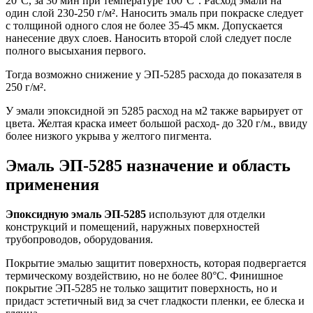
20°C, за 30 мин при температуре 100°C°. Расход эмали на
один слой 230-250 г/м². Наносить эмаль при покраске следует
с толщиной одного слоя не более 35-45 мкм. Допускается
нанесение двух слоев. Наносить второй слой следует после
полного высыхания первого.
Тогда возможно снижение у ЭП-5285 расхода до показателя в
250 г/м².
У эмали эпоксидной эп 5285 расход на м2 также варьирует от
цвета. Желтая краска имеет большой расход- до 320 г/м., ввиду
более низкого укрыва у желтого пигмента.
Эмаль ЭП-5285 назначение и область
применения
Эпоксидную эмаль ЭП-5285
используют для отделки
конструкций и помещений, наружных поверхностей
трубопроводов, оборудования.
Покрытие эмалью защитит поверхность, которая подвергается
термическому воздействию, но не более 80°C. Финишное
покрытие ЭП-5285 не только защитит поверхность, но и
придаст эстетичный вид за счет гладкости пленки, ее блеска и