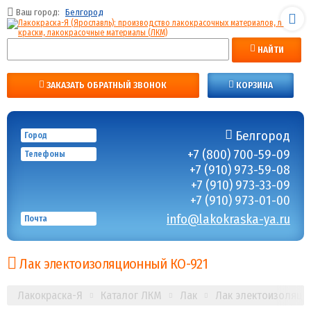
Ваш город:
Белгород
НАЙТИ
ЗАКАЗАТЬ ОБРАТНЫЙ ЗВОНОК
КОРЗИНА
Белгород
Город
+7 (800) 700-59-09
Телефоны
+7 (910) 973-59-08
+7 (910) 973-33-09
+7 (910) 973-01-00
info@lakokraska-ya.ru
Почта
Лак электоизоляционный КО-921
Лакокраска-Я
Каталог ЛКМ
Лак
Лак электоизоляци