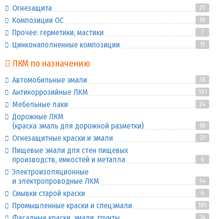
Огнезащита
25
Композиции ОС
18
Прочее: герметики, мастики
7
Цинконаполненные композиции
15
ЛКМ по назначению
Автомобильные эмали
38
Антикоррозийные ЛКМ
191
Мебельные лаки
24
Дорожные ЛКМ
(краска эмаль для дорожной разметки)
18
Огнезащитные краски и эмали
27
Пищевые эмали для стен пищевых
производств, емкостей и металла
6
Электроизоляционные
и электропроводные ЛКМ
54
Смывки старой краски
6
Промышленные краски и спецэмали
185
Фасадные краски, эмали, грунты
74