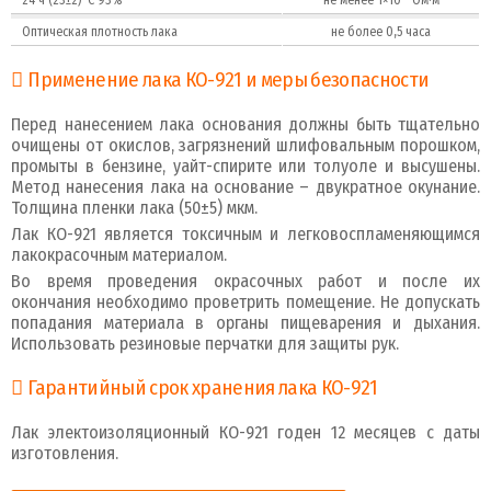
24 ч (23±2)°С 93%
не менее 1×10
Ом·м
Оптическая плотность лака
не более 0,5 часа
Применение лака КО-921 и меры безопасности
Перед нанесением лака основания должны быть тщательно
очищены от окислов, загрязнений шлифовальным порошком,
промыты в бензине, уайт-спирите или толуоле и высушены.
Метод нанесения лака на основание – двукратное окунание.
Толщина пленки лака (50±5) мкм.
Лак КО-921 является токсичным и легковоспламеняющимся
лакокрасочным материалом.
Во время проведения окрасочных работ и после их
окончания необходимо проветрить помещение. Не допускать
попадания материала в органы пищеварения и дыхания.
Использовать резиновые перчатки для защиты рук.
Гарантийный срок хранения лака КО-921
Лак электоизоляционный КО-921 годен 12 месяцев с даты
изготовления.