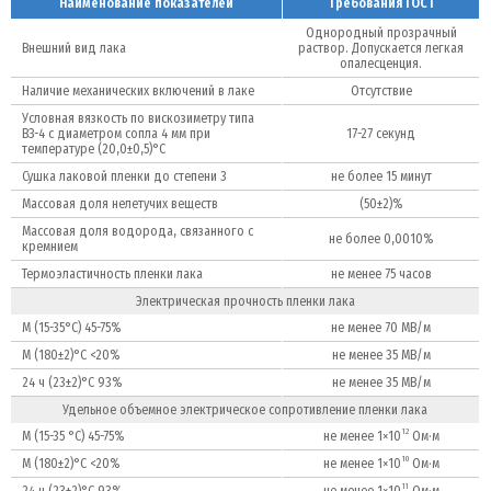
Наименование показателей
Требования ГОСТ
Однородный прозрачный
Внешний вид лака
раствор. Допускается легкая
опалесценция.
Наличие механических включений в лаке
Отсутствие
Условная вязкость по вискозиметру типа
ВЗ-4 с диаметром сопла 4 мм при
17-27 секунд
температуре (20,0±0,5)°С
Сушка лаковой пленки до степени 3
не более 15 минут
Массовая доля нелетучих веществ
(50±2)%
Массовая доля водорода, связанного с
не более 0,0010%
кремнием
Термоэластичность пленки лака
не менее 75 часов
Электрическая прочность пленки лака
М (15-35°С) 45-75%
не менее 70 МВ/м
М (180±2)°С <20%
не менее 35 МВ/м
24 ч (23±2)°С 93%
не менее 35 МВ/м
Удельное объемное электрическое сопротивление пленки лака
12
М (15-35 °С) 45-75%
не менее 1×10
Ом·м
10
М (180±2)°С <20%
не менее 1×10
Ом·м
11