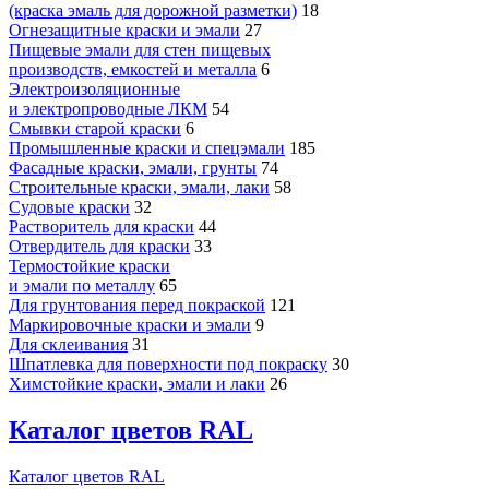
(краска эмаль для дорожной разметки)
18
Огнезащитные краски и эмали
27
Пищевые эмали для стен пищевых
производств, емкостей и металла
6
Электроизоляционные
и электропроводные ЛКМ
54
Смывки старой краски
6
Промышленные краски и спецэмали
185
Фасадные краски, эмали, грунты
74
Строительные краски, эмали, лаки
58
Судовые краски
32
Растворитель для краски
44
Отвердитель для краски
33
Термостойкие краски
и эмали по металлу
65
Для грунтования перед покраской
121
Маркировочные краски и эмали
9
Для склеивания
31
Шпатлевка для поверхности под покраску
30
Химстойкие краски, эмали и лаки
26
Каталог цветов RAL
Каталог цветов RAL