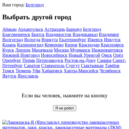
Ваш город:
Белгород
Выбрать другой город
Абакан
Архангельск
Астрахань
Барнаул
Белгород
Благовещенск
Братск
Владивосток
Владикавказ
Владимир
Волгоград
Вологда
Воркута
Екатеринбург
Ижевск
Иркутск
Казань
Калининград
Кемерово
Киров
Краснодар
Красноярск
Курск
Липецк
Махачкала
Москва
Мурманск
Нижневартовск
Нижний Новгород
Новосибирск
Новый Уренгой
Омск
Орёл
Оренбург
Пермь
Петрозаводск
Ростов-на-Дону
Самара
Санкт-
Петербург
Саратов
Ставрополь
Сургут
Сыктывкар
Тамбов
Томск
Тюмень
Уфа
Хабаровск
Ханты-Мансийск
Челябинск
Якутск
Ярославль
Если вы человек, нажмите на кнопку
Я не робот