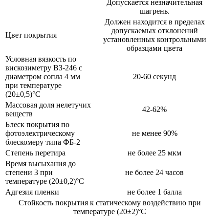
Допускается незначительная
шагрень.
Должен находится в пределах
допускаемых отклонений
Цвет покрытия
установленных контрольными
образцами цвета
Условная вязкость по
вискозиметру ВЗ-246 с
диаметром сопла 4 мм
20-60 секунд
при температуре
(20±0,5)°C
Массовая доля нелетучих
42-62%
веществ
Блеск покрытия по
фотоэлектрическому
не менее 90%
блескомеру типа ФБ-2
Степень перетира
не более 25 мкм
Время высыхания до
степени 3 при
не более 24 часов
температуре (20±0,2)°C
Адгезия пленки
не более 1 балла
Стойкость покрытия к статическому воздействию при
температуре (20±2)°C