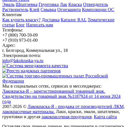
Эмаль
Шпатлевка
Грунтовка
Лак
Краска
Отвердитель
Растворитель
Клей
Смывка
Огнезащита
Композиции ОС
Клиентам
Как купить краску?
Доставка
Каталог RAL
Тематические
статьи
Блог
Написать нам
Телефоны:
+7 (800) 700-59-09
+7 (910) 973-01-00
Адрес:
г. Белгород, Коммунальная ул., 18
Электронная почта:
info@lakokraska-ya.ru
Мы в социальных сетях, сервисах и мессенджерах:
Лакокраска-Я – зарегистрированный товарный знак.
Свидетельство на товарный знак №1187924 от 14 июня 2024
года
2007-2026 ©
Лакокраска-Я - продажа от производителей ЛКМ,
лакокрасочные материалы.
Лаки, краски, эмали, шпатлевки,
грунтовки и другая
лакокрасочная продукция
.
Карта сайта
Оставляя свои личные данные, вы принимаете и соглашаетесь