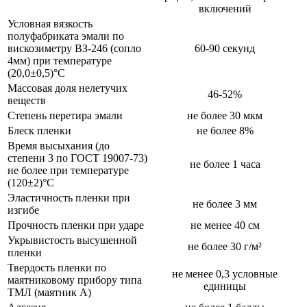
включений
Условная вязкость
полуфабриката эмали по
вискозиметру ВЗ-246 (сопло
60-90 секунд
4мм) при температуре
(20,0±0,5)°С
Массовая доля нелетучих
46-52%
веществ
Степень перетира эмали
не более 30 мкм
Блеск пленки
не более 8%
Время высыхания (до
степени 3 по ГОСТ 19007-73)
не более 1 часа
не более при температуре
(120±2)°С
Эластичность пленки при
не более 3 мм
изгибе
Прочность пленки при ударе
не менее 40 см
Укрывистость высушенной
не более 30 г/м²
пленки
Твердость пленки по
не менее 0,3 условные
маятниковому прибору типа
единицы
ТМЛ (маятник А)