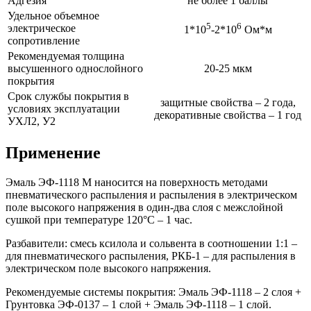
Адгезия
не более 1 баллы
Удельное объемное
5
6
электрическое
1*10
-2*10
Ом*м
сопротивление
Рекомендуемая толщина
высушенного однослойного
20-25 мкм
покрытия
Срок службы покрытия в
защитные свойства – 2 года,
условиях эксплуатации
декоративные свойства – 1 год
УХЛ2, У2
Применение
Эмаль ЭФ-1118 М наносится на поверхность методами
пневматического распыления и распыления в электрическом
поле высокого напряжения в один-два слоя с межслойной
сушкой при температуре 120°С – 1 час.
Разбавители: смесь ксилола и сольвента в соотношении 1:1 –
для пневматического распыления, РКБ-1 – для распыления в
электрическом поле высокого напряжения.
Рекомендуемые системы покрытия: Эмаль ЭФ-1118 – 2 слоя +
Грунтовка ЭФ-0137 – 1 слой + Эмаль ЭФ-1118 – 1 слой.