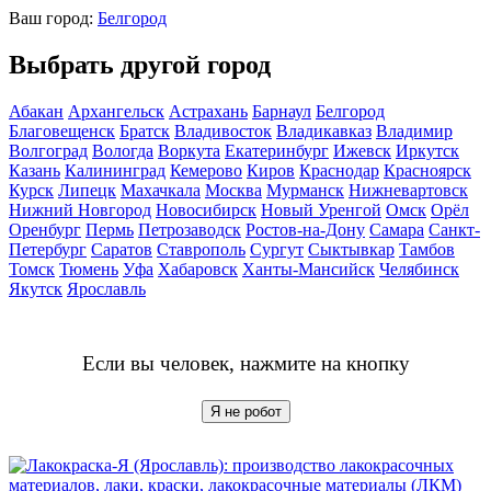
Ваш город:
Белгород
Выбрать другой город
Абакан
Архангельск
Астрахань
Барнаул
Белгород
Благовещенск
Братск
Владивосток
Владикавказ
Владимир
Волгоград
Вологда
Воркута
Екатеринбург
Ижевск
Иркутск
Казань
Калининград
Кемерово
Киров
Краснодар
Красноярск
Курск
Липецк
Махачкала
Москва
Мурманск
Нижневартовск
Нижний Новгород
Новосибирск
Новый Уренгой
Омск
Орёл
Оренбург
Пермь
Петрозаводск
Ростов-на-Дону
Самара
Санкт-
Петербург
Саратов
Ставрополь
Сургут
Сыктывкар
Тамбов
Томск
Тюмень
Уфа
Хабаровск
Ханты-Мансийск
Челябинск
Якутск
Ярославль
Если вы человек, нажмите на кнопку
Я не робот