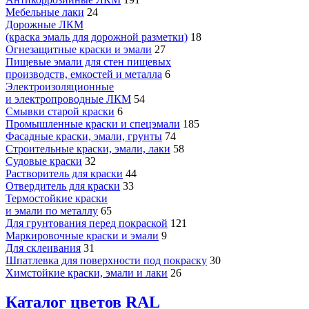
Мебельные лаки
24
Дорожные ЛКМ
(краска эмаль для дорожной разметки)
18
Огнезащитные краски и эмали
27
Пищевые эмали для стен пищевых
производств, емкостей и металла
6
Электроизоляционные
и электропроводные ЛКМ
54
Смывки старой краски
6
Промышленные краски и спецэмали
185
Фасадные краски, эмали, грунты
74
Строительные краски, эмали, лаки
58
Судовые краски
32
Растворитель для краски
44
Отвердитель для краски
33
Термостойкие краски
и эмали по металлу
65
Для грунтования перед покраской
121
Маркировочные краски и эмали
9
Для склеивания
31
Шпатлевка для поверхности под покраску
30
Химстойкие краски, эмали и лаки
26
Каталог цветов RAL