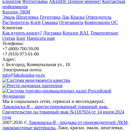
клиентов
Фотоотзывы
АКЦИЯ: Ценное мнение!
Контактная
информация
Каталог ЛКМ
Эмаль
Шпатлевка
Грунтовка
Лак
Краска
Отвердитель
Растворитель
Клей
Смывка
Огнезащита
Композиции ОС
Клиентам
Как купить краску?
Доставка
Каталог RAL
Тематические
статьи
Блог
Написать нам
Телефоны:
+7 (800) 700-59-09
+7 (910) 973-01-00
Адрес:
г. Белгород, Коммунальная ул., 18
Электронная почта:
info@lakokraska-ya.ru
Мы в социальных сетях, сервисах и мессенджерах:
Лакокраска-Я – зарегистрированный товарный знак.
Свидетельство на товарный знак №1187924 от 14 июня 2024
года
2007-2026 ©
Лакокраска-Я - продажа от производителей ЛКМ,
лакокрасочные материалы.
Лаки, краски, эмали, шпатлевки,