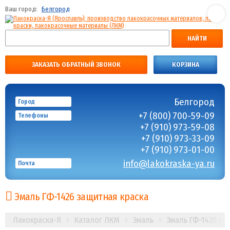
Ваш город:
Белгород
НАЙТИ
ЗАКАЗАТЬ ОБРАТНЫЙ ЗВОНОК
КОРЗИНА
Белгород
Город
+7 (800) 700-59-09
Телефоны
+7 (910) 973-59-08
+7 (910) 973-33-09
+7 (910) 973-01-00
info@lakokraska-ya.ru
Почта
Эмаль ГФ-1426 защитная краска
Лакокраска-Я
Каталог ЛКМ
Эмаль
Эмаль ГФ-1426 за