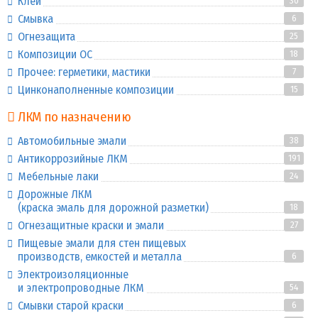
Клей
30
Смывка
6
Огнезащита
25
Композиции ОС
18
Прочее: герметики, мастики
7
Цинконаполненные композиции
15
ЛКМ по назначению
Автомобильные эмали
38
Антикоррозийные ЛКМ
191
Мебельные лаки
24
Дорожные ЛКМ
(краска эмаль для дорожной разметки)
18
Огнезащитные краски и эмали
27
Пищевые эмали для стен пищевых
производств, емкостей и металла
6
Электроизоляционные
и электропроводные ЛКМ
54
Смывки старой краски
6