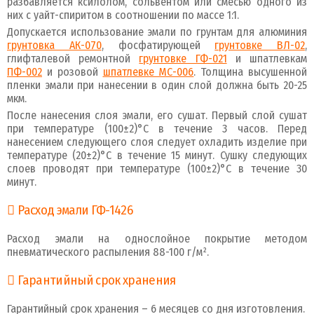
разбавляется ксилолом, сольвентом или смесью одного из
них с уайт-спиритом в соотношении по массе 1:1.
Допускается использование эмали по грунтам для алюминия
грунтовка АК-070
, фосфатирующей
грунтовке ВЛ-02
,
глифталевой ремонтной
грунтовке ГФ-021
и шпатлевкам
ПФ-002
и розовой
шпатлевке МС-006
. Толщина высушенной
пленки эмали при нанесении в один слой должна быть 20-25
мкм.
После нанесения слоя эмали, его сушат. Первый слой сушат
при температуре (100±2)°С в течение 3 часов. Перед
нанесением следующего слоя следует охладить изделие при
температуре (20±2)°С в течение 15 минут. Сушку следующих
слоев проводят при температуре (100±2)°С в течение 30
минут.
Расход эмали ГФ-1426
Расход эмали на однослойное покрытие методом
пневматического распыления 88-100 г/м².
Гарантийный срок хранения
Гарантийный срок хранения – 6 месяцев со дня изготовления.