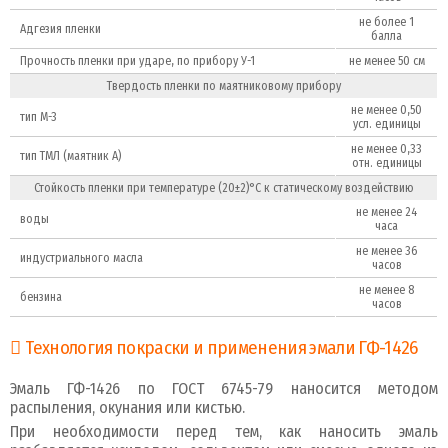
не более 1
Адгезия пленки
балла
Прочность пленки при ударе, по прибору У-1
не менее 50 см
Твердость пленки по маятниковому прибору
не менее 0,50
тип М-3
усл. единицы
не менее 0,33
тип ТМЛ (маятник А)
отн. единицы
Стойкость пленки при температуре (20±2)°С к статическому воздействию
не менее 24
воды
часа
не менее 36
индустриального масла
часов
не менее 8
бензина
часов
Технология покраски и применения эмали ГФ-1426
Эмаль ГФ-1426 по ГОСТ 6745-79 наносится методом
распыления, окунания или кистью.
При необходимости перед тем, как наносить эмаль