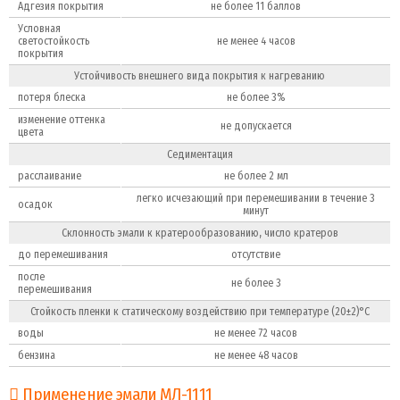
Адгезия покрытия
не более 11 баллов
Условная
светостойкость
не менее 4 часов
покрытия
Устойчивость внешнего вида покрытия к нагреванию
потеря блеска
не более 3%
изменение оттенка
не допускается
цвета
Седиментация
расслаивание
не более 2 мл
легко исчезающий при перемешивании в течение 3
осадок
минут
Склонность эмали к кратерообразованию, число кратеров
до перемешивания
отсутствие
после
не более 3
перемешивания
Стойкость пленки к статическому воздейст­вию при температуре (20±2)°С
воды
не менее 72 часов
бензина
не менее 48 часов
Применение эмали МЛ-1111