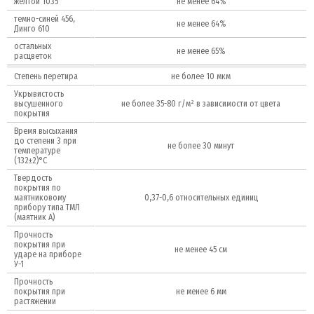
желтой 1035
не менее 64%
темно-синей 456,
не менее 64%
Динго 610
остальных
не менее 65%
расцветок
Степень перетира
не более 10 мкм
Укрывистость
высушенного
не более 35-80 г/м² в зависимости от цвета
покрытия
Время высыхания
до степени 3 при
не более 30 минут
температуре
(132±2)°С
Твердость
покрытия по
маятниковому
0,37-0,6 относительных единиц
прибору типа ТМЛ
(маятник А)
Прочность
покрытия при
не менее 45 см
ударе на приборе
У-1
Прочность
покрытия при
не менее 6 мм
растяжении