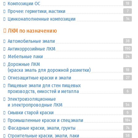
Композиции ОС
18
Прочее: герметики, мастики
7
Цинконаполненные композиции
14
ЛКМ по назначению
Автомобильные эмали
38
Антикоррозийные ЛКМ
190
Мебельные лаки
24
Дорожные ЛКМ
(краска эмаль для дорожной разметки)
18
Огнезащитные краски и эмали
27
Пищевые эмали для стен пищевых
производств, емкостей и металла
6
Электроизоляционные
и электропроводные ЛКМ
54
Смывки старой краски
6
Промышленные краски и спецэмали
184
Фасадные краски, эмали, грунты
74
Строительные краски, эмали, лаки
58