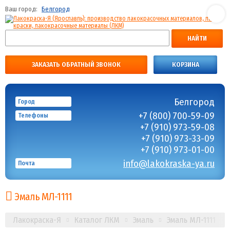
Ваш город:
Белгород
НАЙТИ
ЗАКАЗАТЬ ОБРАТНЫЙ ЗВОНОК
КОРЗИНА
Белгород
Город
+7 (800) 700-59-09
Телефоны
+7 (910) 973-59-08
+7 (910) 973-33-09
+7 (910) 973-01-00
info@lakokraska-ya.ru
Почта
Эмаль МЛ-1111
Лакокраска-Я
Каталог ЛКМ
Эмаль
Эмаль МЛ-1111