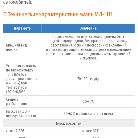
автомобилей.
Технические характеристики эмали МЛ-1111
Параметр
Значение
После высыхания пленка эмали должна быть
гладкой, одно­родной, без кратеров, пор, морщин,
Внешний вид
расслаивания, оспин и посторонних включений
пленки
допускается незначительная шагрень в проходящем
свете на стекле пленка не должна иметь вкраплений
и сгустков.
Условная вязкость
по вискозиметру
типа ВЗ-246 с
диаметром сопла 4
70-120 секунд
мм (ВЗ-4) при
температуре
(20,0±0,5)°С
Степень
20-35%
разбавления
Массовая доля
49-67% в зависимости от цвета
нелетучих веществ
Блеск покрытия
желтой 286
не менее 62%