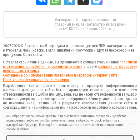
Лакокраска-Я – зарегистрированный
товарный знак. Свидетельство на товарный
знак №1187924 от 14 июня 2024 года
2007-2026 ©
Лакокраска-Я - продажа от производителей ЛКМ, лакокрасочные
материалы.
Лаки, краски, эмали, шпатлевки, грунтовки и другая
лакокрасочная
продукция
.
Карта сайта
Оставляя свои личные данные, вы принимаете и соглашаетесь с нашей
политикой
в отношении обработки персональных данных
и даете
cогласие на обработку
персональных данных
.
Соглашение об использовании материалов и сервисов интернет-сайта
Политика использования Cookie-файлов
Разработчики сайта провели подготовку и проверку информационного
материала для данного сайта. Мы не гарантируем точность данных и не несем
ответственности за ошибки или упущения. Мы не несем ответственности за ущерб
(включая ущерб по причине простоя предприятия и/или упущенной выгоды, но
не исключая иное), возникший в результате использования данного сайта и
содержащейся в нем информации или неспособности подобного использования,
а также мер и решений, которые были предприняты вследствие использования
данного сайта и данной информации.
Мы обрабатываем cookie-файлы с целью персонализации сервисов и удобства
пользования веб-сайтом. Вы можете запретить обработку cookie-файлов в
* - данное изображение является картинкой декоративного смысла, продукция
настройках браузера. Пожалуйста, ознакомьтесь с
политикой
использования
поставляемая оснащена маркировкой и ярлыками производителя
cookie-файлов.
Внимание! Указанные цены являются ориентировочными и могут изменяться в
зависимости от складских остатков и колебаний стоимости сырья, а так же от