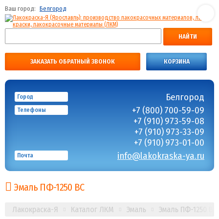
Ваш город:
Белгород
НАЙТИ
ЗАКАЗАТЬ ОБРАТНЫЙ ЗВОНОК
КОРЗИНА
Белгород
Город
+7 (800) 700-59-09
Телефоны
+7 (910) 973-59-08
+7 (910) 973-33-09
+7 (910) 973-01-00
info@lakokraska-ya.ru
Почта
Эмаль ПФ-1250 ВС
Лакокраска-Я
Каталог ЛКМ
Эмаль
Эмаль ПФ-1250 ВС