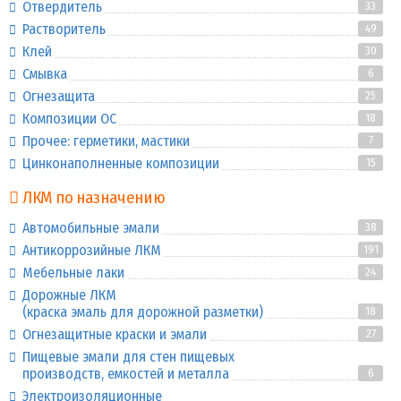
Отвердитель
33
Растворитель
49
Клей
30
Смывка
6
Огнезащита
25
Композиции ОС
18
Прочее: герметики, мастики
7
Цинконаполненные композиции
15
ЛКМ по назначению
Автомобильные эмали
38
Антикоррозийные ЛКМ
191
Мебельные лаки
24
Дорожные ЛКМ
(краска эмаль для дорожной разметки)
18
Огнезащитные краски и эмали
27
Пищевые эмали для стен пищевых
производств, емкостей и металла
6
Электроизоляционные