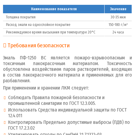
Наименование показателя
Значение
Толщина покрытия
30-35 мкм
Расход эмали на однослойное покрытие
150-180 г/м²
Рекомендуемое время высыхания при температуре 20°C
24 часа
Требования безопасности
Эмаль ПФ-1250 ВС является пожаро-взрывоопасным и
токсичным лакокрасочным материалом. Токсичность
обусловлена воздействием паров растворителей, входящих
в состав лакокрасочного материала и применяемых для его
разбавления.
При применении и хранении ЛКМ следует:
Соблюдать Правила пожарной безопасности и
промышленной санитарии по ГОСТ 12.3.005.
Использовать Средства индивидуальной защиты по ГОСТ
12.4.011
Контролировать Предельно допустимые выбросы (ПДВ) по
ГОСТ 17.2.3.02
Утилизировать отходы по СанПиН 2.1.7.1322-03.