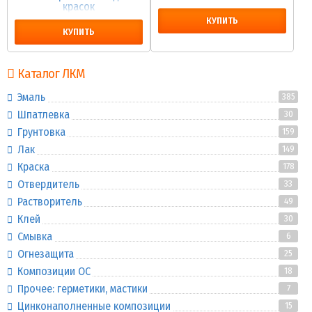
красок
КУПИТЬ
КУПИТЬ
Каталог ЛКМ
Эмаль
385
Шпатлевка
30
Грунтовка
159
Лак
149
Краска
178
Отвердитель
33
Растворитель
49
Клей
30
Смывка
6
Огнезащита
25
Композиции ОС
18
Прочее: герметики, мастики
7
Цинконаполненные композиции
15