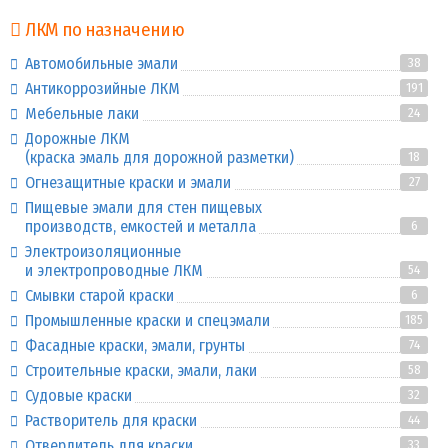
ЛКМ по назначению
Автомобильные эмали
38
Антикоррозийные ЛКМ
191
Мебельные лаки
24
Дорожные ЛКМ
(краска эмаль для дорожной разметки)
18
Огнезащитные краски и эмали
27
Пищевые эмали для стен пищевых
производств, емкостей и металла
6
Электроизоляционные
и электропроводные ЛКМ
54
Смывки старой краски
6
Промышленные краски и спецэмали
185
Фасадные краски, эмали, грунты
74
Строительные краски, эмали, лаки
58
Судовые краски
32
Растворитель для краски
44
Отвердитель для краски
33