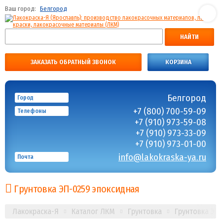
Ваш город:
Белгород
НАЙТИ
ЗАКАЗАТЬ ОБРАТНЫЙ ЗВОНОК
КОРЗИНА
Белгород
Город
+7 (800) 700-59-09
Телефоны
+7 (910) 973-59-08
+7 (910) 973-33-09
+7 (910) 973-01-00
info@lakokraska-ya.ru
Почта
Грунтовка ЭП-0259 эпоксидная
Лакокраска-Я
Каталог ЛКМ
Грунтовка
Грунтовка ЭП