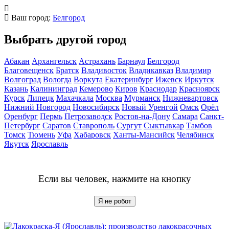
Ваш город:
Белгород
Выбрать другой город
Абакан
Архангельск
Астрахань
Барнаул
Белгород
Благовещенск
Братск
Владивосток
Владикавказ
Владимир
Волгоград
Вологда
Воркута
Екатеринбург
Ижевск
Иркутск
Казань
Калининград
Кемерово
Киров
Краснодар
Красноярск
Курск
Липецк
Махачкала
Москва
Мурманск
Нижневартовск
Нижний Новгород
Новосибирск
Новый Уренгой
Омск
Орёл
Оренбург
Пермь
Петрозаводск
Ростов-на-Дону
Самара
Санкт-
Петербург
Саратов
Ставрополь
Сургут
Сыктывкар
Тамбов
Томск
Тюмень
Уфа
Хабаровск
Ханты-Мансийск
Челябинск
Якутск
Ярославль
Если вы человек, нажмите на кнопку
Я не робот