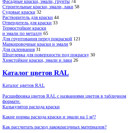
Фасадные краски, эмали, грунты
74
Строительные краски, эмали, лаки
58
Судовые краски
32
Растворитель для краски
44
Отвердитель для краски
33
Термостойкие краски
и эмали по металлу
65
Для грунтования перед покраской
121
Маркировочные краски и эмали
9
Для склеивания
31
Шпатлевка для поверхности под покраску
30
Химстойкие краски, эмали и лаки
26
Каталог цветов RAL
Каталог цветов RAL
Расшифровка цветов RAL с названиями цветов в табличном
формате.
Калькулятор расхода краски
Какие нормы расхода краски и эмали на 1 м²?
Как рассчитать расход лакокрасочных материалов?