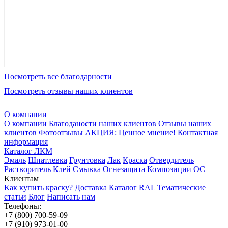
Посмотреть все благодарности
Посмотреть отзывы наших клиентов
О компании
О компании
Благоданости наших клиентов
Отзывы наших
клиентов
Фотоотзывы
АКЦИЯ: Ценное мнение!
Контактная
информация
Каталог ЛКМ
Эмаль
Шпатлевка
Грунтовка
Лак
Краска
Отвердитель
Растворитель
Клей
Смывка
Огнезащита
Композиции ОС
Клиентам
Как купить краску?
Доставка
Каталог RAL
Тематические
статьи
Блог
Написать нам
Телефоны:
+7 (800) 700-59-09
+7 (910) 973-01-00