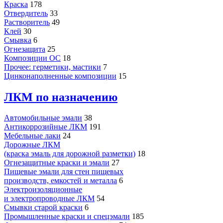
Краска
178
Отвердитель
33
Растворитель
49
Клей
30
Смывка
6
Огнезащита
25
Композиции ОС
18
Прочее: герметики, мастики
7
Цинконаполненные композиции
15
ЛКМ по назначению
Автомобильные эмали
38
Антикоррозийные ЛКМ
191
Мебельные лаки
24
Дорожные ЛКМ
(краска эмаль для дорожной разметки)
18
Огнезащитные краски и эмали
27
Пищевые эмали для стен пищевых
производств, емкостей и металла
6
Электроизоляционные
и электропроводные ЛКМ
54
Смывки старой краски
6
Промышленные краски и спецэмали
185