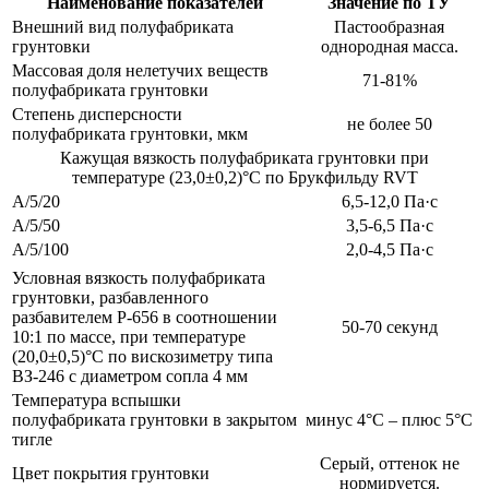
Наименование показателей
Значение по ТУ
Внешний вид полуфабриката
Пастообразная
грунтовки
однородная масса.
Массовая доля нелетучих веществ
71-81%
полуфабриката грунтовки
Степень дисперсности
не более 50
полуфабриката грунтовки, мкм
Кажущая вязкость полуфабриката грунтовки при
температуре (23,0±0,2)°С по Брукфильду RVT
А/5/20
6,5-12,0 Па·с
А/5/50
3,5-6,5 Па·с
А/5/100
2,0-4,5 Па·с
Условная вязкость полуфабриката
грунтовки, разбавленного
разбавителем Р-656 в соотношении
50-70 секунд
10:1 по массе, при температуре
(20,0±0,5)°С по вискозиметру типа
ВЗ-246 с диаметром сопла 4 мм
Температура вспышки
полуфабриката грунтовки в закрытом
минус 4°С – плюс 5°С
тигле
Серый, оттенок не
Цвет покрытия грунтовки
нормируется.