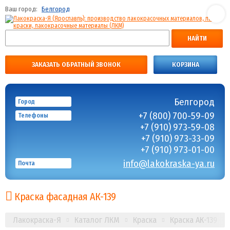
Ваш город:
Белгород
НАЙТИ
ЗАКАЗАТЬ ОБРАТНЫЙ ЗВОНОК
КОРЗИНА
Белгород
Город
+7 (800) 700-59-09
Телефоны
+7 (910) 973-59-08
+7 (910) 973-33-09
+7 (910) 973-01-00
info@lakokraska-ya.ru
Почта
Краска фасадная АК-139
Лакокраска-Я
Каталог ЛКМ
Краска
Краска АК-139