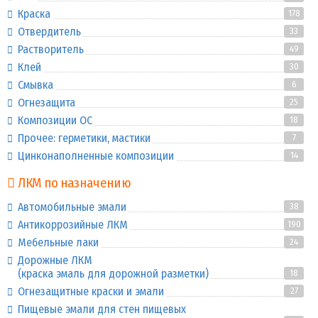
Краска
178
Отвердитель
33
Растворитель
49
Клей
30
Смывка
6
Огнезащита
25
Композиции ОС
18
Прочее: герметики, мастики
7
Цинконаполненные композиции
14
ЛКМ по назначению
Автомобильные эмали
38
Антикоррозийные ЛКМ
190
Мебельные лаки
24
Дорожные ЛКМ
(краска эмаль для дорожной разметки)
18
Огнезащитные краски и эмали
27
Пищевые эмали для стен пищевых