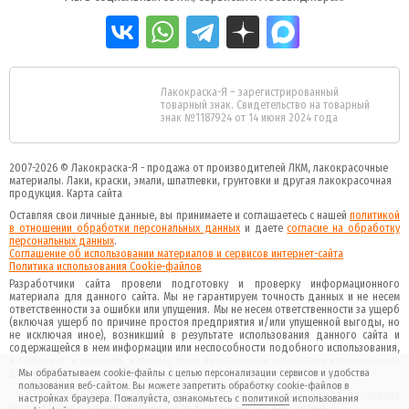
Лакокраска-Я – зарегистрированный
товарный знак. Свидетельство на товарный
знак №1187924 от 14 июня 2024 года
2007-2026 ©
Лакокраска-Я - продажа от производителей ЛКМ, лакокрасочные
материалы.
Лаки, краски, эмали, шпатлевки, грунтовки и другая
лакокрасочная
продукция
.
Карта сайта
Оставляя свои личные данные, вы принимаете и соглашаетесь с нашей
политикой
в отношении обработки персональных данных
и даете
cогласие на обработку
персональных данных
.
Соглашение об использовании материалов и сервисов интернет-сайта
Политика использования Cookie-файлов
Разработчики сайта провели подготовку и проверку информационного
материала для данного сайта. Мы не гарантируем точность данных и не несем
ответственности за ошибки или упущения. Мы не несем ответственности за ущерб
(включая ущерб по причине простоя предприятия и/или упущенной выгоды, но
не исключая иное), возникший в результате использования данного сайта и
содержащейся в нем информации или неспособности подобного использования,
а также мер и решений, которые были предприняты вследствие использования
данного сайта и данной информации.
Мы обрабатываем cookie-файлы с целью персонализации сервисов и удобства
пользования веб-сайтом. Вы можете запретить обработку cookie-файлов в
* - данное изображение является картинкой декоративного смысла, продукция
настройках браузера. Пожалуйста, ознакомьтесь с
политикой
использования
поставляемая оснащена маркировкой и ярлыками производителя