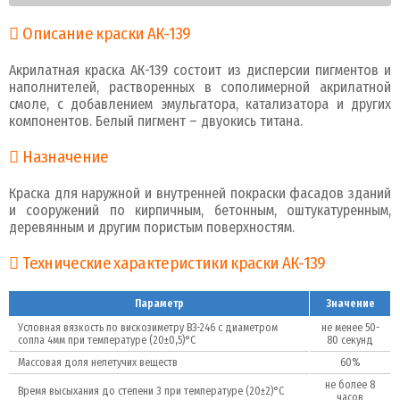
Описание краски АК-139
Акрилатная краска АК-139 состоит из дисперсии пигментов и
наполнителей, растворенных в сополимерной акрилатной
смоле, с добавлением эмульгатора, катализатора и других
компонентов. Белый пигмент – двуокись титана.
Назначение
Краска для наружной и внутренней покраски фасадов зданий
и сооружений по кирпичным, бетонным, оштукатуренным,
деревянным и другим пористым поверхностям.
Технические характеристики краски АК-139
Параметр
Значение
Условная вязкость по вискозиметру ВЗ-246 с диаметром
не менее 50-
сопла 4мм при температуре (20±0,5)°C
80 секунд
Массовая доля нелетучих веществ
60%
не более 8
Время высыхания до степени 3 при температуре (20±2)°C
часов