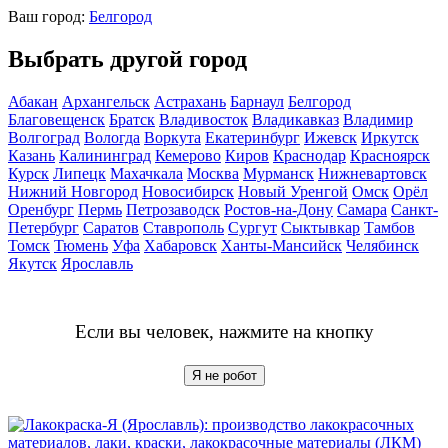
Ваш город:
Белгород
Выбрать другой город
Абакан
Архангельск
Астрахань
Барнаул
Белгород
Благовещенск
Братск
Владивосток
Владикавказ
Владимир
Волгоград
Вологда
Воркута
Екатеринбург
Ижевск
Иркутск
Казань
Калининград
Кемерово
Киров
Краснодар
Красноярск
Курск
Липецк
Махачкала
Москва
Мурманск
Нижневартовск
Нижний Новгород
Новосибирск
Новый Уренгой
Омск
Орёл
Оренбург
Пермь
Петрозаводск
Ростов-на-Дону
Самара
Санкт-
Петербург
Саратов
Ставрополь
Сургут
Сыктывкар
Тамбов
Томск
Тюмень
Уфа
Хабаровск
Ханты-Мансийск
Челябинск
Якутск
Ярославль
Если вы человек, нажмите на кнопку
Я не робот