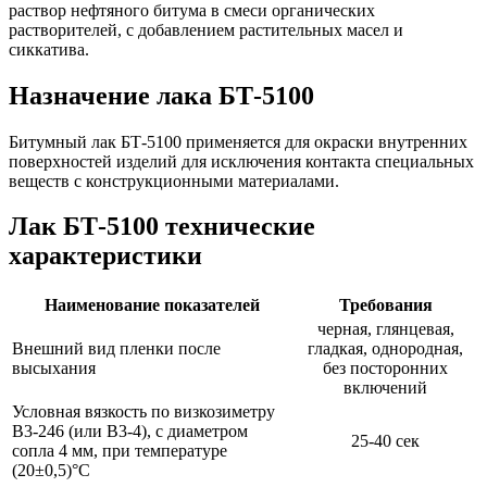
раствор нефтяного битума в смеси органических
растворителей, с добавлением растительных масел и
сиккатива.
Назначение лака БТ-5100
Битумный лак БТ-5100 применяется для окраски внутренних
поверхностей изделий для исключения контакта специальных
веществ с конструкционными материалами.
Лак БТ-5100 технические
характеристики
Наименование показателей
Требования
черная, глянцевая,
Внешний вид пленки после
гладкая, однородная,
высыхания
без посторонних
включений
Условная вязкость по визкозиметру
В3-246 (или В3-4), с диаметром
25-40 сек
сопла 4 мм, при температуре
(20±0,5)°С