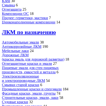
Клей
30
Смывка
6
Огнезащита
25
Композиции ОС
18
Прочее: герметики, мастики
7
Цинконаполненные композиции
14
ЛКМ по назначению
Автомобильные эмали
38
Антикоррозийные ЛКМ
190
Мебельные лаки
24
Дорожные ЛКМ
(краска эмаль для дорожной разметки)
18
Огнезащитные краски и эмали
27
Пищевые эмали для стен пищевых
производств, емкостей и металла
6
Электроизоляционные
и электропроводные ЛКМ
54
Смывки старой краски
6
Промышленные краски и спецэмали
184
Фасадные краски, эмали, грунты
74
Строительные краски, эмали, лаки
58
Судовые краски
32