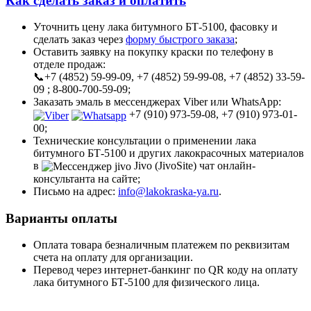
Как сделать заказ и оплатить
Уточнить цену лака битумного БТ-5100, фасовку и
сделать заказ через
форму быстрого заказа
;
Оставить заявку на покупку краски по телефону в
отделе продаж:
📞+7 (4852) 59-99-09, +7 (4852) 59-99-08, +7 (4852) 33-59-
09 ; 8-800-700-59-09;
Заказать эмаль в мессенджерах Viber или WhatsApp:
+7 (910) 973-59-08, +7 (910) 973-01-
00;
Технические консультации о применении лака
битумного БТ-5100 и других лакокрасочных материалов
в
Jivo (JivoSite) чат онлайн-
консультанта на сайте;
Письмо на адрес:
info@lakokraska-ya.ru
.
Варианты оплаты
Оплата товара безналичным платежем по реквизитам
счета на оплату для организации.
Перевод через интернет-банкинг по QR коду на оплату
лака битумного БТ-5100 для физического лица.