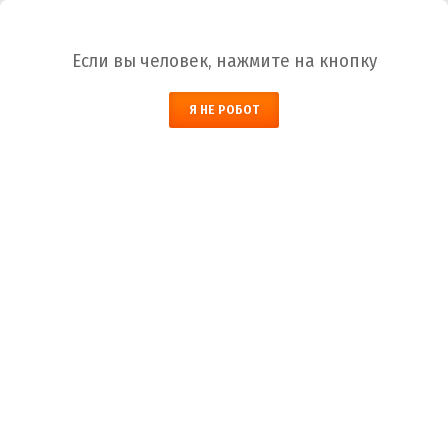
Ваш город:
Белгород
Если вы человек, нажмите на кнопку
НАЙТИ
Я НЕ РОБОТ
ЗАКАЗАТЬ ОБРАТНЫЙ ЗВОНОК
КОРЗИНА
Белгород
Город
+7 (800) 700-59-09
Телефоны
+7 (910) 973-59-08
+7 (910) 973-33-09
+7 (910) 973-01-00
info@lakokraska-ya.ru
Почта
Лак ФЛ-582
Лакокраска-Я
Каталог ЛКМ
Лак
Лак ФЛ-582