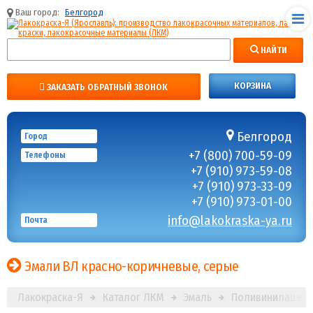
Ваш город:
Белгород
НАЙТИ
КОРЗИНА
ЗАКАЗАТЬ ОБРАТНЫЙ ЗВОНОК
Белгород
Город
+7 (800) 700-59-09
Телефоны
+7 (910) 973-59-08
+7 (910) 973-33-09
+7 (910) 973-01-00
info@lakokraska-ya.ru
Почта
Эмали ВЛ красно-коричневые, серые
Лакокраска-Я
Каталог ЛКМ
Эмаль
Поливинилацетал