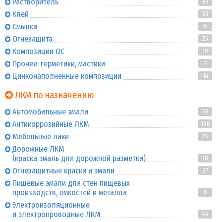
Растворитель
49
Клей
30
Смывка
6
Огнезащита
25
Композиции ОС
18
Прочее: герметики, мастики
7
Цинконаполненные композиции
14
ЛКМ по назначению
Автомобильные эмали
38
Антикоррозийные ЛКМ
190
Мебельные лаки
24
Дорожные ЛКМ
(краска эмаль для дорожной разметки)
18
Огнезащитные краски и эмали
27
Пищевые эмали для стен пищевых
производств, емкостей и металла
6
Электроизоляционные
и электропроводные ЛКМ
54