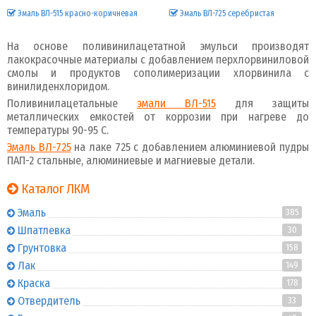
Эмаль ВЛ-515 красно-коричневая
Эмаль ВЛ-725 серебристая
На основе поливинилацетатной эмульси производят
лакокрасочные материалы с добавлением перхлорвиниловой
смолы и продуктов сополимеризации хлорвинила с
винилиденхлоридом.
Поливинилацетальные
эмали ВЛ-515
для защиты
металлических емкостей от коррозии при нагреве до
температуры 90-95 С.
Эмаль ВЛ-725
на лаке 725 с добавлением алюминиевой пудры
ПАП-2 стальные, алюминиевые и магниевые детали.
Каталог ЛКМ
Эмаль
385
Шпатлевка
30
Грунтовка
158
Лак
149
Краска
178
Отвердитель
33