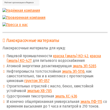
Лакокрасочные материалы
Лакокрасочные материалы для нужд:
Пищевой промышленности
краска (эмаль) КО-42
,
краска
(эмаль) КО-42Т
для питьевого водоснабжения
Атомной энергетики дезактивирующая
эмаль ЭП-5285
Нефтепромысла толстослойная
эмаль ЭП-5116
, как
самостоятельно, так и в комплексе с протекторным
цинковым
грунтом ЭП-057
Строительных отраслей с масло, бензо, химстойкой
устойчивой
эмалью ХВ-785
Судостроения тиксотропная
эмаль ХС-436
И конечно общепризнанная универсальная
эмаль ПФ-115
со
временем высыхания до 1 часа и палитрой в 210 тонов.