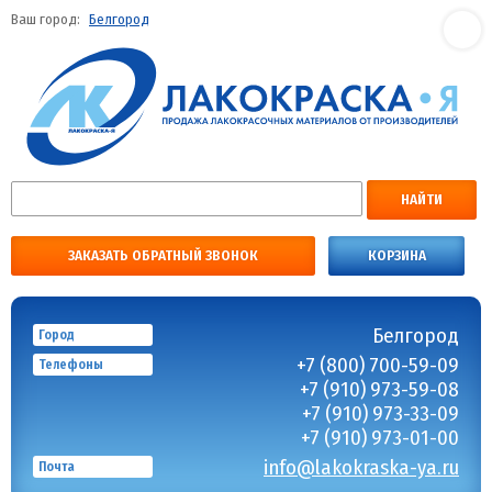
Ваш город:
Белгород
НАЙТИ
ЗАКАЗАТЬ ОБРАТНЫЙ ЗВОНОК
КОРЗИНА
Белгород
Город
+7 (800) 700-59-09
Телефоны
+7 (910) 973-59-08
+7 (910) 973-33-09
+7 (910) 973-01-00
info@lakokraska-ya.ru
Почта