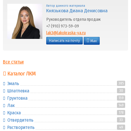
Автор данного материала
Князькова Диана Денисовна
Руководитель отдела продаж
+7 (910) 973-59-09
lak3@lakokraska-ya.ru
Написать на почту
Max
Все статьи
Каталог ЛКМ
Эмаль
385
Шпатлевка
30
Грунтовка
159
Лак
149
Краска
178
Отвердитель
33
Растворитель
49