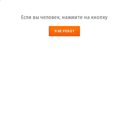
Ваш город:
Белгород
Если вы человек, нажмите на кнопку
Я НЕ РОБОТ
НАЙТИ
ЗАКАЗАТЬ ОБРАТНЫЙ ЗВОНОК
КОРЗИНА
Белгород
Город
+7 (800) 700-59-09
Телефоны
+7 (910) 973-59-08
+7 (910) 973-33-09
+7 (910) 973-01-00
info@lakokraska-ya.ru
Почта